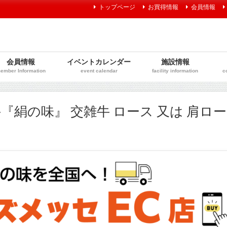
トップページ
お買得情報
会員情報
会員情報
イベントカレンダー
施設情報
ember Information
event calendar
facility information
c
『絹の味』 交雑牛 ロース 又は 肩ロ