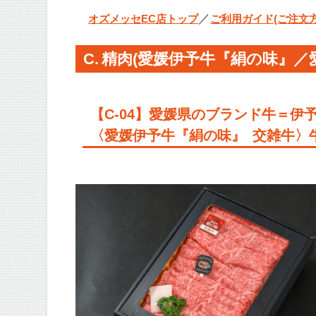
／
オズメッセEC店トップ
ご利用ガイド(ご注文方
C. 精肉(愛媛伊予牛『絹の味』
【C-04】愛媛県のブランド牛＝伊
〈愛媛伊予牛『絹の味』 交雑牛〉牛ロ