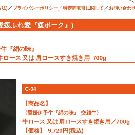
／
／
／
法)
プライバシーポリシー
特定商取引に関して
お問い合わ
／愛媛ふれ愛『媛ポーク』)
予牛『絹の味』
ース 又は 肩ロースすき焼き用 700g
C-04
【商品名】
〈愛媛伊予牛『絹の味』 交雑牛〉
牛ロース 又は 肩ロースすき焼き用／700g
【価格】 9,720円(税込)