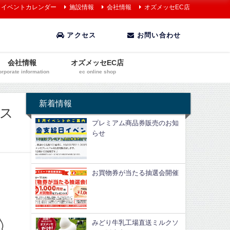
イベントカレンダー
施設情報
会社情報
オズメッセEC店
アクセス
お問い合わせ
会社情報
オズメッセEC店
orporate information
ec online shop
新着情報
ース
プレミアム商品券販売のお知
らせ
お買物券が当たる抽選会開催
みどり牛乳工場直送ミルクソ