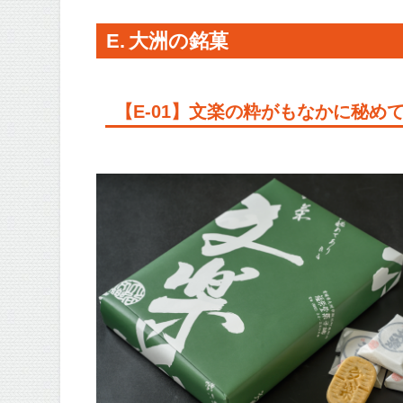
E. 大洲の銘菓
【E-01】文楽の粋がもなかに秘め