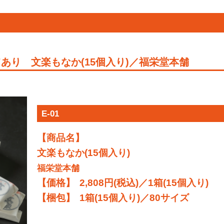
てあり 文楽もなか(15個入り)／福栄堂本舗
E-01
【商品名】
文楽もなか(15個入り)
福栄堂本舗
【価格】 2,808円(税込)／1箱(15個入り)
【梱包】 1箱(15個入り)／80サイズ