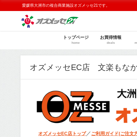
愛媛県大洲市の複合商業施設オズメッセ21です。
トップページ
お買得情報
home
deals
m
オズメッセEC店 文楽もなか
／
オズメッセEC店トップ
ご利用ガイド(ご注文方