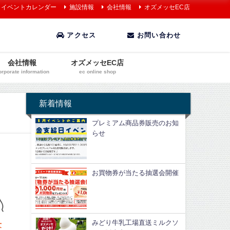
イベントカレンダー
施設情報
会社情報
オズメッセEC店
アクセス
お問い合わせ
会社情報
オズメッセEC店
orporate information
ec online shop
新着情報
プレミアム商品券販売のお知
らせ
お買物券が当たる抽選会開催
みどり牛乳工場直送ミルクソ
せ