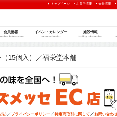
トップページ
お買得情報
会員情報
会員情報
イベントカレンダー
施設情報
ember Information
event calendar
facility information
c
（15個入）／福栄堂本舗
／
／
／
法)
プライバシーポリシー
特定商取引に関して
お問い合わ