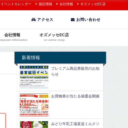
イベントカレンダー
施設情報
会社情報
オズメッセEC店
アクセス
お問い合わせ
会社情報
オズメッセEC店
orporate information
ec online shop
新着情報
プレミアム商品券販売のお知
らせ
お買物券が当たる抽選会開催
みどり牛乳工場直送ミルクソ