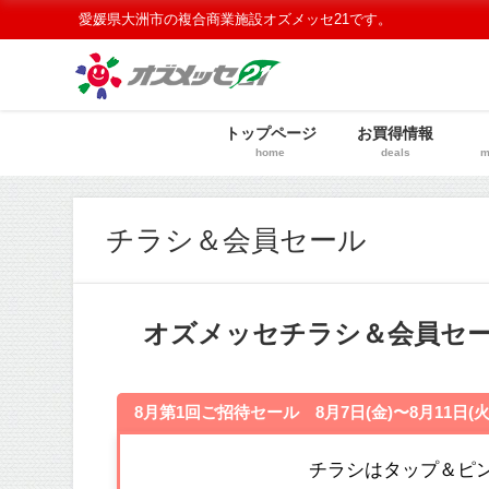
愛媛県大洲市の複合商業施設オズメッセ21です。
トップページ
お買得情報
home
deals
m
チラシ＆会員セール
オズメッセチラシ＆会員セ
8月第1回ご招待セール 8月7日(金)〜8月11日(火
チラシはタップ＆ピ