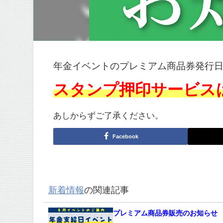
年金イベントのプレミアム商品券発行
スタンプ押印サービス
あしからずご了承ください。
Facebook
新着情報
の関連記事
プレミアム商品券販売のお知らせ