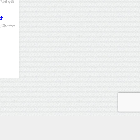
セ商品券を販
せ
お問い合わ
生活便利館 オズメッセ21 All Rights Reserved.