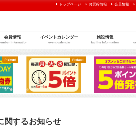
トップページ
お買得情報
会員情報
会員情報
イベントカレンダー
施設情報
ember Information
event calendar
facility information
c
Pickup!
Pickup!
に関するお知らせ