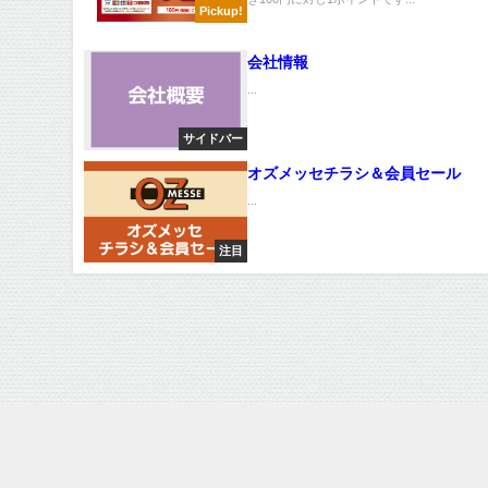
Pickup!
会社情報
...
サイドバー
オズメッセチラシ＆会員セール
...
注目
トップページ
お買得情報
会員情報
イベントカレンダー