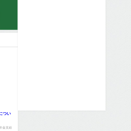
につい
年金支給