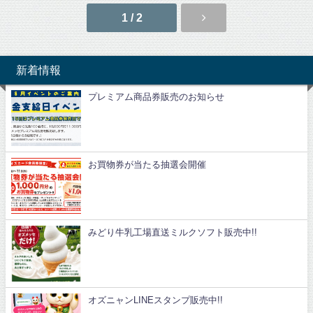
1 / 2
新着情報
プレミアム商品券販売のお知らせ
お買物券が当たる抽選会開催
みどり牛乳工場直送ミルクソフト販売中!!
オズニャンLINEスタンプ販売中!!