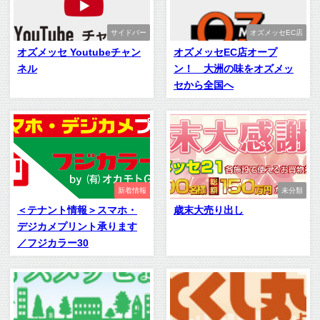
サイドバー
オズメッセEC店
オズメッセ Youtubeチャン
オズメッセEC店オープ
ネル
ン！ 大洲の味をオズメッ
セから全国へ
新着情報
未分類
＜テナント情報＞スマホ・
歳末大売り出し
デジカメプリント承ります
／フジカラー30