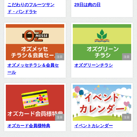
こだわりのフルーツサン
29日は肉の日
ド・パンドラ✨
注目
注目
オズメッセチラシ＆会員セ
オズグリーンチラシ
ール
注目
注目
オズカード会員様特典
イベントカレンダー